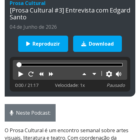
Prosa Cultural
[Prosa Cultural #3] Entrevista com Edgard
Santo
04 de Junho de 2026
Reproduzir
Download
Reproduzir
Reiniciar
Retroceder
Avançar
Aumentar
Diminuir
Preferên
Volu
velocidade
velocidade
0:00
/ 21:17
Velocidade: 1x
Pausado
Neste Podcast:
O Prosa Cultural é um encontro semanal sobre artes
visuais, literatura e teatro. Com coordenação da