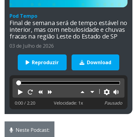
Pod Tempo
Final de semana será de tempo estável no
interior, mas com nebulosidade e chuvas
fracas na região Leste do Estado de SP
03 de Julho de 2026
Reproduzir
Download
Reproduzir
Reiniciar
Retroceder
Avançar
Aumentar
Diminuir
Preferên
Volu
velocidade
velocidade
0:00
/ 2:20
Velocidade: 1x
Pausado
Neste Podcast: