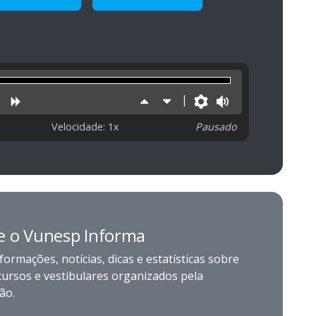
uzir
niciar
Retroceder
Avançar
Aumentar
Diminuir
Preferências
Volume
velocidade
velocidade
Velocidade: 1x
Pausado
e o Vunesp Informa
formações, notícias, dicas e estatísticas sobre
cursos e vestibulares organizados pela
ão.