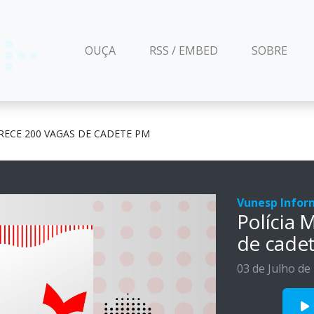
(CURRENT)
OUÇA
RSS / EMBED
SOBRE
ERECE 200 VAGAS DE CADETE PM
Vunesp Infor
Polícia 
de cade
03 de Julho de