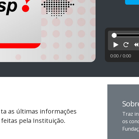
Reprod
Rei
0:00
/ 0:00
Sobr
nta as últimas informações
Traz in
feitas pela Instituição.
os con
Fundaç