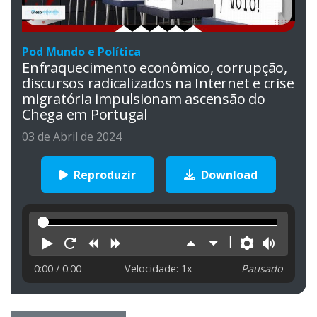
Pod Mundo e Política
Enfraquecimento econômico, corrupção,
discursos radicalizados na Internet e crise
migratória impulsionam ascensão do
Chega em Portugal
03 de Abril de 2024
Reproduzir
Download
Reproduzir
Reiniciar
Retroceder
Avançar
Aumentar
Diminuir
Preferên
Volu
velocidade
velocidade
0:00
/ 0:00
Velocidade: 1x
Pausado