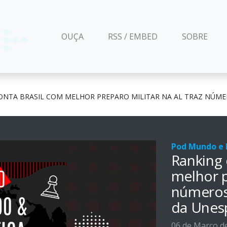
(CURRENT)
OUÇA
RSS / EMBED
SOBRE
ONTA BRASIL COM MELHOR PREPARO MILITAR NA AL TRAZ NÚME
Pod Mundo e P
Ranking 
melhor p
números 
da Unes
06 de Março d