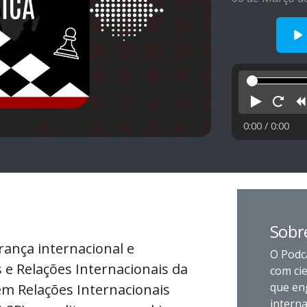
Reprod
Rei
0:00
/ 0:00
Sobr
rança internacional e
O Podc
s e Relações Internacionais da
com cie
que eng
m Relações Internacionais
interna