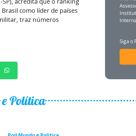
SP), acredita que o ranking
Assess
 Brasil como líder de países
Institu
ilitar, traz números
Interna
Siga o 
 Política
Pod Mundo e Política