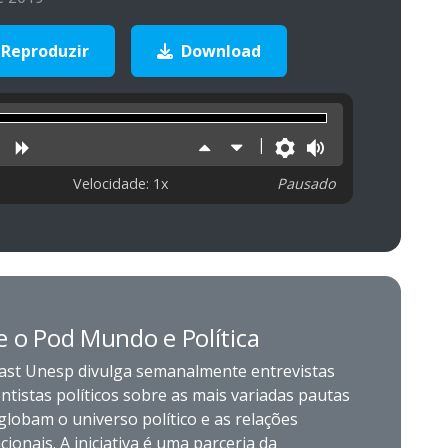
Reproduzir
Download
uzir
niciar
Retroceder
Avançar
Aumentar
Diminuir
Preferências
Volume
velocidade
velocidade
Velocidade: 1x
Pausado
e o Pod Mundo e Política
ast Unesp divulga semanalmente entrevistas
ntistas políticos sobre as mais variadas pautas
lobam o universo político e as relações
cionais. A iniciativa é uma parceria da