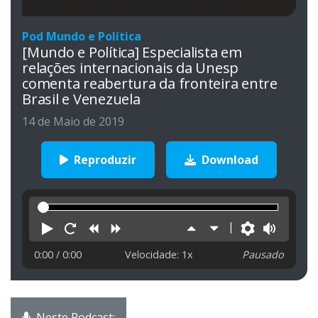
Pod Mundo e Política
[Mundo e Política] Especialista em
relações internacionais da Unesp
comenta reabertura da fronteira entre
Brasil e Venezuela
14 de Maio de 2019
Reproduzir
Download
Reproduzir
Reiniciar
Retroceder
Avançar
Aumentar
Diminuir
Preferên
Volu
velocidade
velocidade
0:00
/ 0:00
Velocidade: 1x
Pausado
Neste Podcast: