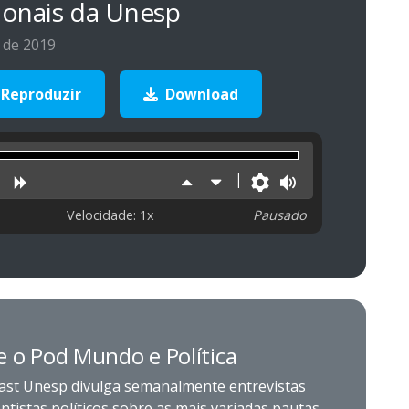
ionais da Unesp
 de 2019
Reproduzir
Download
uzir
niciar
Retroceder
Avançar
Aumentar
Diminuir
Preferências
Volume
velocidade
velocidade
Velocidade: 1x
Pausado
e o Pod Mundo e Política
ast Unesp divulga semanalmente entrevistas
ntistas políticos sobre as mais variadas pautas