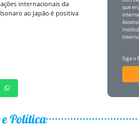
lações internacionais da
que eng
olsonaro ao Japão é positiva
interna
Assess
Institu
Interna
Siga o 
 Política