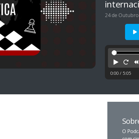
internac
24 de Outubro
Reprod
Rei
0:00
/ 5:05
Sobr
O Podc
com cie