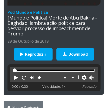
Pod Mundo e Política
[Mundo e Política] Morte de Abu Bakr al-
Baghdadi lembra ação política para
desviar processo de impeachment de
Trump
29 de Outubro de 2019
Reproduzir
Download
Reproduzir
Reiniciar
Retroceder
Avançar
Aumentar
Diminuir
Preferên
Volu
velocidade
velocidade
0:00
/ 0:00
Velocidade: 1x
Pausado
Neste Podcast: