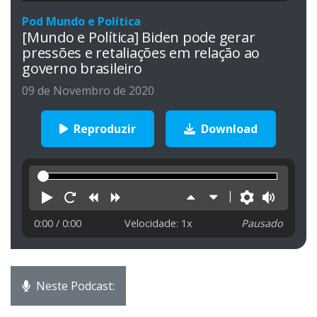
Pod Mundo e Política
[Mundo e Política] Biden pode gerar
pressões e retaliações em relação ao
governo brasileiro
09 de Novembro de 2020
Reproduzir
Download
Reproduzir
Reiniciar
Retroceder
Avançar
Aumentar
Diminuir
Preferên
Volu
velocidade
velocidade
0:00
/ 0:00
Velocidade: 1x
Pausado
Neste Podcast: