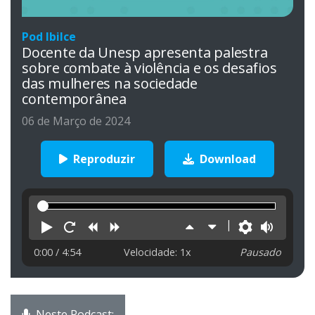
Pod Ibilce
Docente da Unesp apresenta palestra
sobre combate à violência e os desafios
das mulheres na sociedade
contemporânea
06 de Março de 2024
Reproduzir
Download
Reproduzir
Reiniciar
Retroceder
Avançar
Aumentar
Diminuir
Preferên
Volu
velocidade
velocidade
0:00
/ 4:54
Velocidade: 1x
Pausado
Neste Podcast: