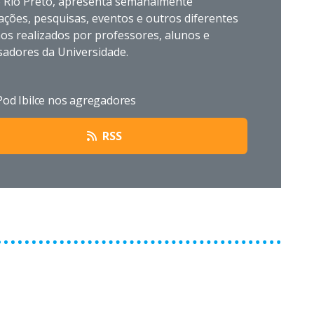
o Rio Preto, apresenta semanalmente
ções, pesquisas, eventos e outros diferentes
os realizados por professores, alunos e
sadores da Universidade.
Pod Ibilce nos agregadores
RSS