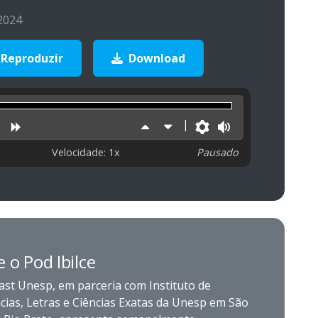
 2024
Reproduzir
Download
uzir
niciar
Retroceder
Avançar
Aumentar
Diminuir
Preferências
Volume
velocidade
velocidade
Velocidade: 1x
Pausado
 o Pod Ibilce
ast Unesp, em parceria com Instituto de
cias, Letras e Ciências Exatas da Unesp em São