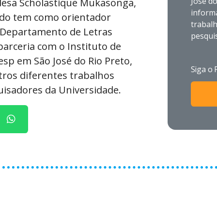
José d
desa Scholastique Mukasonga,
informa
tudo tem como orientador
trabalh
 Departamento de Letras
pesqui
arceria com o Instituto de
nesp em São José do Rio Preto,
Siga o 
tros diferentes trabalhos
uisadores da Universidade.