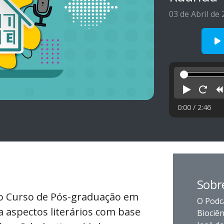
03 de Abril de
Reprod
Rei
0:00
/ 2:46
Sobre
 do Curso de Pós-graduação em
O Podc
a aspectos literários com base
Biociên