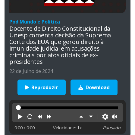
Pod Mundo e Política
Docente de Direito Constitucional da
Unesp comenta decisão da Suprema
Corte dos EUA que gerou direito à
imunidade judicial em acusações
criminais por atos oficiais de ex-
presidentes
22 de Julho de 2024
Reproduzir
Download
Reproduzir
Reiniciar
Retroceder
Avançar
Aumentar
Diminuir
Preferên
Volu
velocidade
velocidade
0:00
/ 0:00
Velocidade: 1x
Pausado