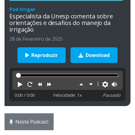
Pod Irrigar
Especialista da Unesp comenta sobre
orientações e desafios do manejo da
irrigação
28 de Fevereiro de 2025
Reproduzir
Download
Reproduzir
Reiniciar
Retroceder
Avançar
Aumentar
Diminuir
Preferên
Volu
velocidade
velocidade
0:00
/ 0:00
Velocidade: 1x
Pausado
Neste Podcast: