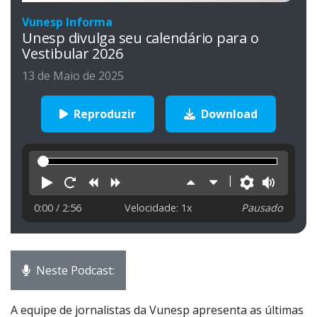
Vunesp Informa
Unesp divulga seu calendário para o
Vestibular 2026
13 de Maio de 2025
Reproduzir
Download
Reproduzir
Reiniciar
Retroceder
Avançar
Aumentar
Diminuir
Preferên
Volu
velocidade
velocidade
0:00
/ 2:56
Velocidade: 1x
Pausado
Neste Podcast:
A equipe de jornalistas da Vunesp apresenta as últimas