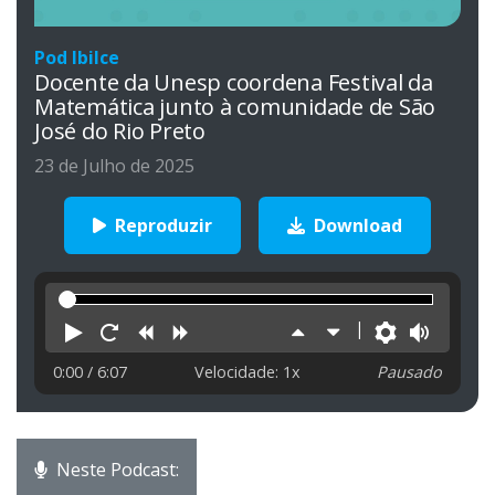
Pod Ibilce
Docente da Unesp coordena Festival da
Matemática junto à comunidade de São
José do Rio Preto
23 de Julho de 2025
Reproduzir
Download
Reproduzir
Reiniciar
Retroceder
Avançar
Aumentar
Diminuir
Preferên
Volu
velocidade
velocidade
0:00
/ 6:07
Velocidade: 1x
Pausado
Neste Podcast: