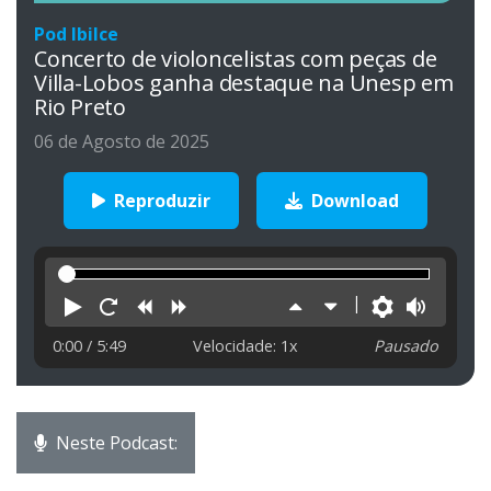
Pod Ibilce
Concerto de violoncelistas com peças de
Villa-Lobos ganha destaque na Unesp em
Rio Preto
06 de Agosto de 2025
Reproduzir
Download
Reproduzir
Reiniciar
Retroceder
Avançar
Aumentar
Diminuir
Preferên
Volu
velocidade
velocidade
0:00
/ 5:49
Velocidade: 1x
Pausado
Neste Podcast: