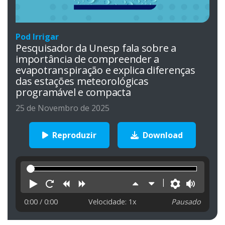
Pod Irrigar
Pesquisador da Unesp fala sobre a
importância de compreender a
evapotranspiração e explica diferenças
das estações meteorológicas
programável e compacta
25 de Novembro de 2025
Reproduzir
Download
Reproduzir
Reiniciar
Retroceder
Avançar
Aumentar
Diminuir
Preferên
Volu
velocidade
velocidade
0:00
/ 0:00
Velocidade: 1x
Pausado