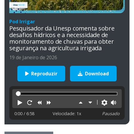
Pod Irrigar
Pesquisador da Unesp comenta sobre
desafios hídricos e a necessidade de
monitoramento de chuvas para obter
segurança na agricultura irrigada
19 de Janeiro de 2026
Reproduzir
Download
Reproduzir
Reiniciar
Retroceder
Avançar
Aumentar
Diminuir
Preferên
Volu
velocidade
velocidade
0:00
/ 6:58
Velocidade: 1x
Pausado