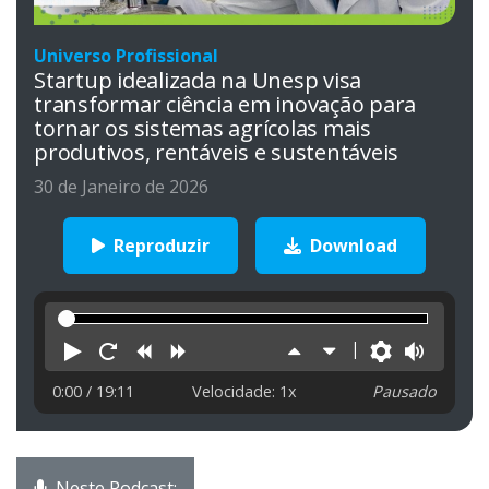
Universo Profissional
Startup idealizada na Unesp visa
transformar ciência em inovação para
tornar os sistemas agrícolas mais
produtivos, rentáveis e sustentáveis
30 de Janeiro de 2026
Reproduzir
Download
Reproduzir
Reiniciar
Retroceder
Avançar
Aumentar
Diminuir
Preferên
Volu
velocidade
velocidade
0:00
/ 19:11
Velocidade: 1x
Pausado
Neste Podcast: