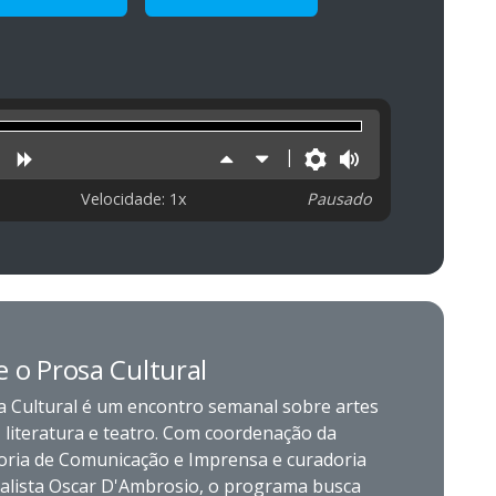
uzir
niciar
Retroceder
Avançar
Aumentar
Diminuir
Preferências
Volume
velocidade
velocidade
Velocidade: 1x
Pausado
e o Prosa Cultural
a Cultural é um encontro semanal sobre artes
, literatura e teatro. Com coordenação da
oria de Comunicação e Imprensa e curadoria
nalista Oscar D'Ambrosio, o programa busca