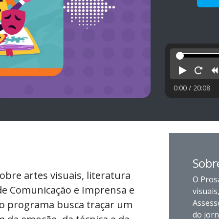
Reprod
Rei
0:00
/ 20:08
Sobr
re artes visuais, literatura
O Pros
 de Comunicação e Imprensa e
visuais
Assess
, o programa busca traçar um
do jor