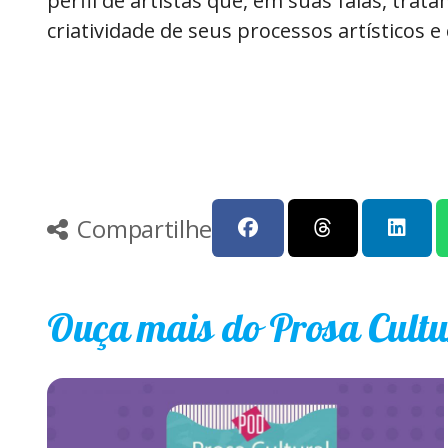
perfil de artistas que, em suas falas, trat
criatividade de seus processos artísticos e 
Compartilhe
Ouça mais do Prosa Cultu