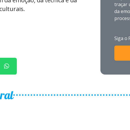
am da emoção, da técnica e da
traçar 
culturais.
da emoç
process
Siga o 
ral