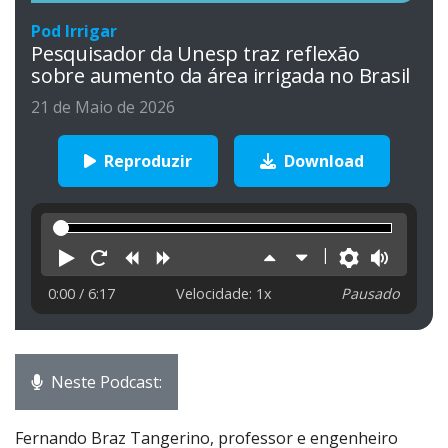
Pod Irrigar
Pesquisador da Unesp traz reflexão
sobre aumento da área irrigada no Brasil
21 de Maio de 2026
Reproduzir
Download
Reproduzir
Reiniciar
Retroceder
Avançar
Aumentar
Diminuir
Preferên
Volu
velocidade
velocidade
0:00
/ 6:17
Velocidade: 1x
Pausado
Neste Podcast:
Fernando Braz Tangerino, professor e engenheiro