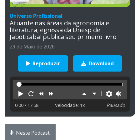
Universo Profissional
Atuante nas áreas da agronomia e
literatura, egressa da Unesp de
Jaboticabal publica seu primeiro livro
29 de Maio de 2026
Reproduzir
Download
Reproduzir
Reiniciar
Retroceder
Avançar
Aumentar
Diminuir
Preferên
Volu
velocidade
velocidade
0:00
/ 17:58
Velocidade: 1x
Pausado
Neste Podcast: