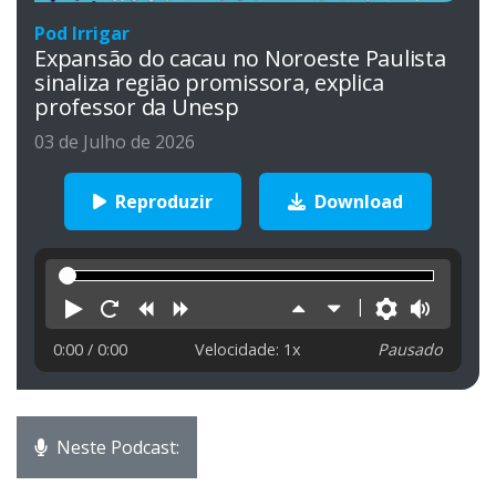
Pod Irrigar
Expansão do cacau no Noroeste Paulista
sinaliza região promissora, explica
professor da Unesp
03 de Julho de 2026
Reproduzir
Download
Reproduzir
Reiniciar
Retroceder
Avançar
Aumentar
Diminuir
Preferên
Volu
velocidade
velocidade
0:00
/ 0:00
Velocidade: 1x
Pausado
Neste Podcast: