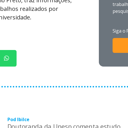
io Preto, traz informações,
trabalh
abalhos realizados por
pesqui
niversidade.
Siga o 
Pod Ibilce
Doutoranda da Unesp comenta estudo