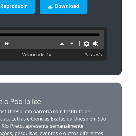
Reproduzir
Download
uzir
niciar
Retroceder
Avançar
Aumentar
Diminuir
Preferências
Volume
velocidade
velocidade
Velocidade: 1x
Pausado
 o Pod Ibilce
ast Unesp, em parceria com Instituto de
cias, Letras e Ciências Exatas da Unesp em São
o Rio Preto, apresenta semanalmente
ções, pesquisas, eventos e outros diferentes