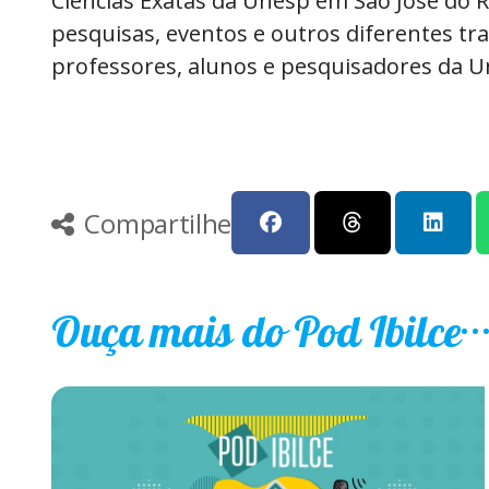
Ciências Exatas da Unesp em São José do R
pesquisas, eventos e outros diferentes tr
professores, alunos e pesquisadores da U
Compartilhe
Ouça mais do Pod Ibilce