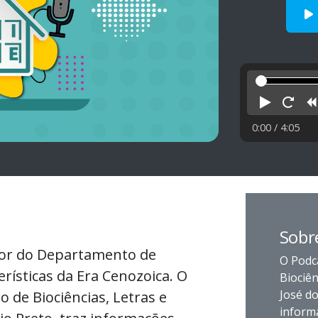
Reprod
Rei
0:00
/ 4:05
Sobre
ssor do Departamento de
O Podc
erísticas da Era Cenozoica. O
Biociên
José d
 de Biociências, Letras e
informa