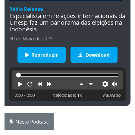
Rádio Release
Especialista em relações internacionais da
Unesp faz um panorama das eleições na
Indonésia
30 de Maio de 2019
Reproduzir
Download
Reproduzir
Reiniciar
Retroceder
Avançar
Aumentar
Diminuir
Preferên
Volu
velocidade
velocidade
0:00
/ 0:00
Velocidade: 1x
Pausado
Neste Podcast: