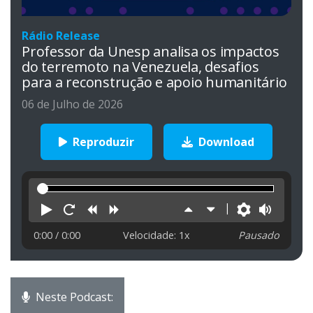
Rádio Release
Professor da Unesp analisa os impactos
do terremoto na Venezuela, desafios
para a reconstrução e apoio humanitário
06 de Julho de 2026
Reproduzir
Download
Reproduzir
Reiniciar
Retroceder
Avançar
Aumentar
Diminuir
Preferên
Volu
velocidade
velocidade
0:00
/ 0:00
Velocidade: 1x
Pausado
Neste Podcast: