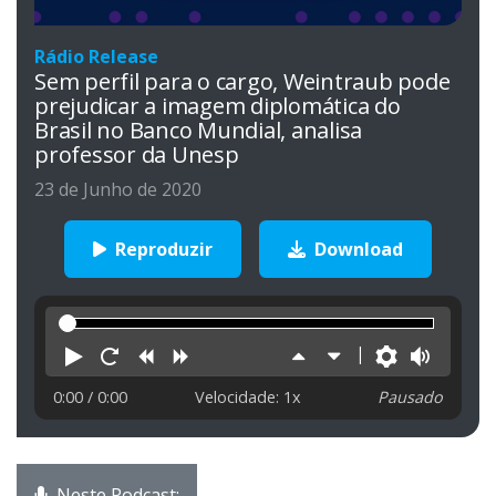
Rádio Release
Sem perfil para o cargo, Weintraub pode
prejudicar a imagem diplomática do
Brasil no Banco Mundial, analisa
professor da Unesp
23 de Junho de 2020
Reproduzir
Download
Reproduzir
Reiniciar
Retroceder
Avançar
Aumentar
Diminuir
Preferên
Volu
velocidade
velocidade
0:00
/ 0:00
Velocidade: 1x
Pausado
Neste Podcast: