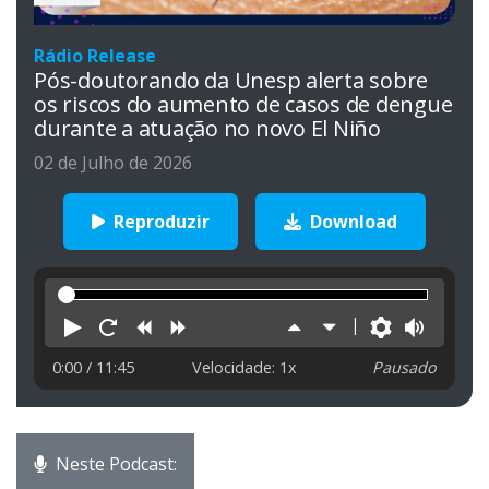
Rádio Release
Pós-doutorando da Unesp alerta sobre
os riscos do aumento de casos de dengue
durante a atuação no novo El Niño
02 de Julho de 2026
Reproduzir
Download
Reproduzir
Reiniciar
Retroceder
Avançar
Aumentar
Diminuir
Preferên
Volu
velocidade
velocidade
0:00
/ 11:45
Velocidade: 1x
Pausado
Neste Podcast: