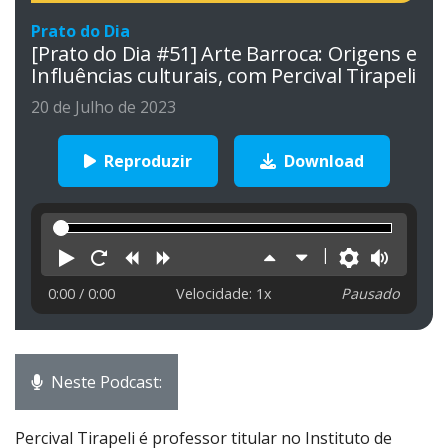
Prato do Dia
[Prato do Dia #51] Arte Barroca: Origens e
Influências culturais, com Percival Tirapeli
20 de Julho de 2023
Reproduzir
Download
Reproduzir
Reiniciar
Retroceder
Avançar
Aumentar
Diminuir
Preferên
Volu
velocidade
velocidade
0:00
/ 0:00
Velocidade: 1x
Pausado
Neste Podcast:
Percival Tirapeli é professor titular no Instituto de