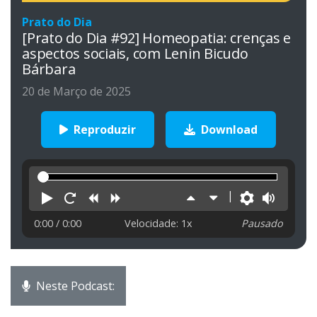
Prato do Dia
[Prato do Dia #92] Homeopatia: crenças e
aspectos sociais, com Lenin Bicudo
Bárbara
20 de Março de 2025
Reproduzir
Download
Reproduzir
Reiniciar
Retroceder
Avançar
Aumentar
Diminuir
Preferên
Volu
velocidade
velocidade
0:00
/ 0:00
Velocidade: 1x
Pausado
Neste Podcast: