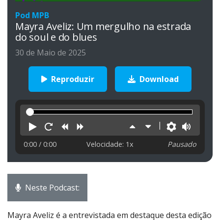
Pod MPB
Mayra Aveliz: Um mergulho na estrada
do soul e do blues
30 de Maio de 2025
Reproduzir
Download
Reproduzir
Reiniciar
Retroceder
Avançar
Aumentar
Diminuir
Preferên
Volu
velocidade
velocidade
0:00
/ 0:00
Velocidade: 1x
Pausado
Neste Podcast:
Mayra Aveliz é a entrevistada em destaque desta edição