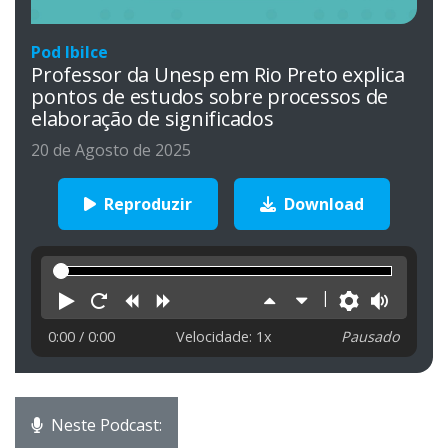
Pod Ibilce
Professor da Unesp em Rio Preto explica
pontos de estudos sobre processos de
elaboração de significados
20 de Agosto de 2025
Reproduzir
Download
Reproduzir
Reiniciar
Retroceder
Avançar
Aumentar
Diminuir
Preferên
Volu
velocidade
velocidade
0:00
/ 0:00
Velocidade: 1x
Pausado
Neste Podcast: