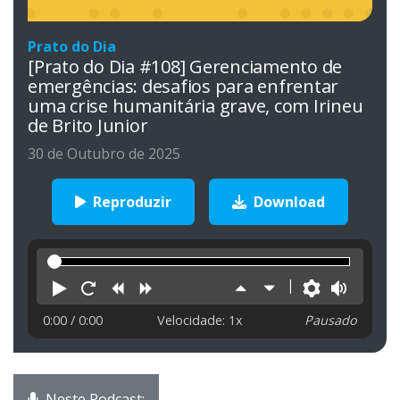
Prato do Dia
[Prato do Dia #108] Gerenciamento de
emergências: desafios para enfrentar
uma crise humanitária grave, com Irineu
de Brito Junior
30 de Outubro de 2025
Reproduzir
Download
Reproduzir
Reiniciar
Retroceder
Avançar
Aumentar
Diminuir
Preferên
Volu
velocidade
velocidade
0:00
/ 0:00
Velocidade: 1x
Pausado
Neste Podcast: