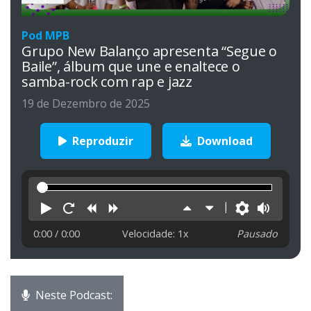
Pod MPB
Grupo New Balanço apresenta “Segue o
Baile”, álbum que une e enaltece o
samba-rock com rap e jazz
19 de Dezembro de 2025
Reproduzir
Download
Reproduzir
Reiniciar
Retroceder
Avançar
Aumentar
Diminuir
Preferên
Volu
velocidade
velocidade
0:00
/ 0:00
Velocidade: 1x
Pausado
Neste Podcast: