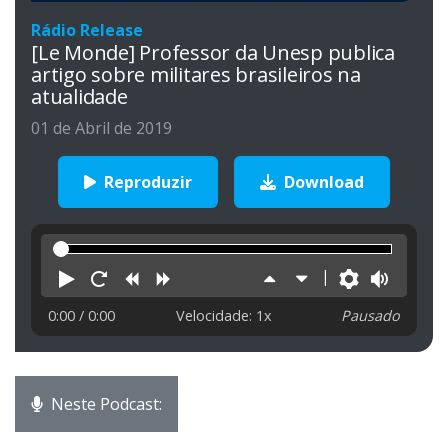
Rádio Release
[Le Monde] Professor da Unesp publica
artigo sobre militares brasileiros na
atualidade
01 de Abril de 2019
Reproduzir
Download
Reproduzir
Reiniciar
Retroceder
Avançar
Aumentar
Diminuir
Preferên
Volu
velocidade
velocidade
0:00
/ 0:00
Velocidade: 1x
Pausado
Neste Podcast: