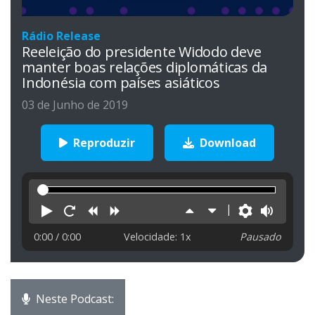
Rádio Release
Reeleição do presidente Widodo deve
manter boas relações diplomáticas da
Indonésia com países asiáticos
03 de Junho de 2019
Reproduzir
Download
Reproduzir
Reiniciar
Retroceder
Avançar
Aumentar
Diminuir
Preferên
Volu
velocidade
velocidade
0:00
/ 0:00
Velocidade: 1x
Pausado
Neste Podcast: