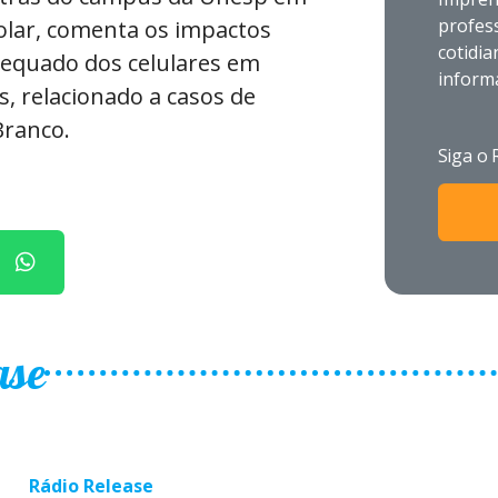
profes
colar, comenta os impactos
cotidia
dequado dos celulares em
inform
s, relacionado a casos de
Branco.
Siga o
ase
Rádio Release