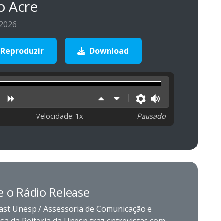
o Acre
 2026
Reproduzir
Download
uzir
niciar
Retroceder
Avançar
Aumentar
Diminuir
Preferências
Volume
velocidade
velocidade
Velocidade: 1x
Pausado
e o Rádio Release
ast Unesp / Assessoria de Comunicação e
sa da Reitoria da Unesp traz entrevistas com