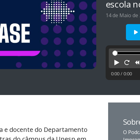
escola n
14 de Maio de
Reprod
Rei
0:00
/ 0:00
Sobr
ga e docente do Departamento
O Podc
 Letras do câmpus da Unesp em
Impren