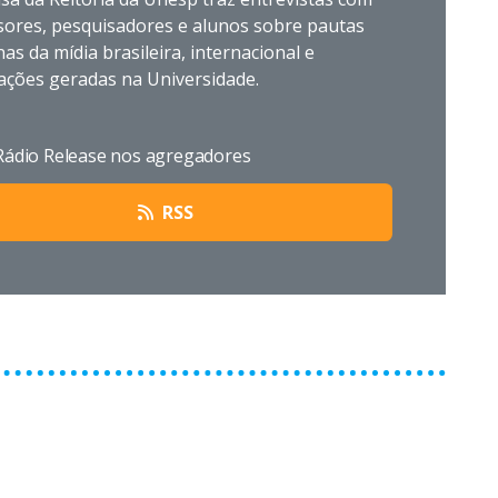
sores, pesquisadores e alunos sobre pautas
nas da mídia brasileira, internacional e
ações geradas na Universidade.
 Rádio Release nos agregadores
RSS