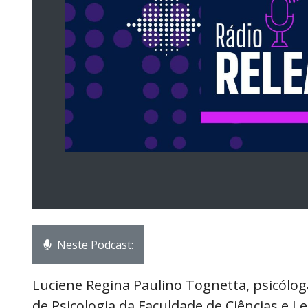
Neste Podcast:
Luciene Regina Paulino Tognetta, psicólo
de Psicologia da Faculdade de Ciências e