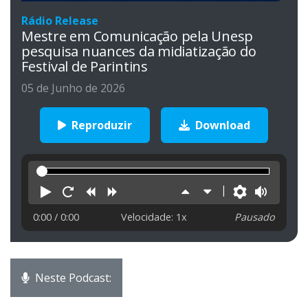
Rádio Release
Mestre em Comunicação pela Unesp
pesquisa nuances da midiatização do
Festival de Parintins
05 de Junho de 2026
Reproduzir
Download
Reproduzir
Reiniciar
Retroceder
Avançar
Aumentar
Diminuir
Preferên
Volu
velocidade
velocidade
0:00
/ 0:00
Velocidade: 1x
Pausado
Neste Podcast: